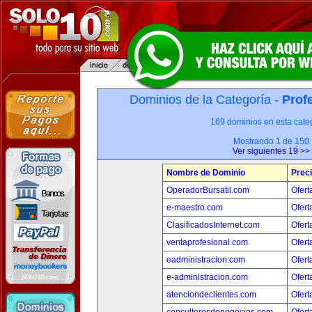
Dominios de la Categoría -
Prof
169 dominios en esta categ
Mostrando 1 de 150
Ver siguientes 19 >>
Nombre de Dominio
Prec
OperadorBursatil.com
Ofert
e-maestro.com
Ofert
ClasificadosInternet.com
Ofert
ventaprofesional.com
Ofert
eadministracion.com
Ofert
e-administracion.com
Ofert
atenciondeclientes.com
Ofert