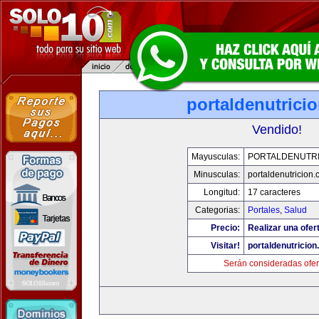
portaldenutrici
Vendido!
Mayusculas:
PORTALDENUTRI
Minusculas:
portaldenutricion
Longitud:
17 caracteres
Categorias:
Portales
,
Salud
Precio:
Realizar una ofer
Visitar!
portaldenutricio
Serán consideradas ofer