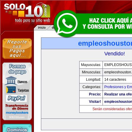
empleoshousto
Vendido!
Mayusculas:
EMPLEOSHOUS
Minusculas:
empleoshouston
Longitud:
14 caracteres
Categorias:
Profesiones y E
Precio:
Realizar una ofe
Visitar!
empleoshousto
Serán consideradas ofer