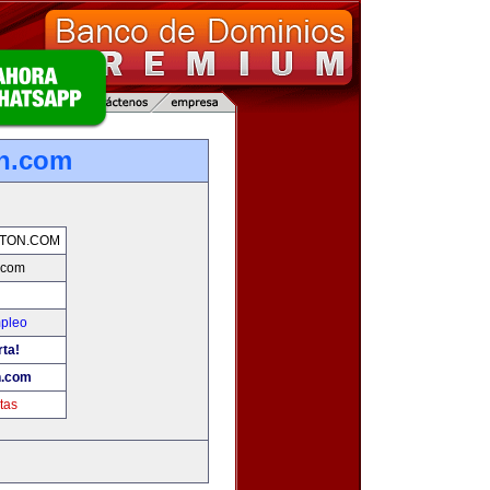
n.com
TON.COM
.com
mpleo
rta!
n.com
tas