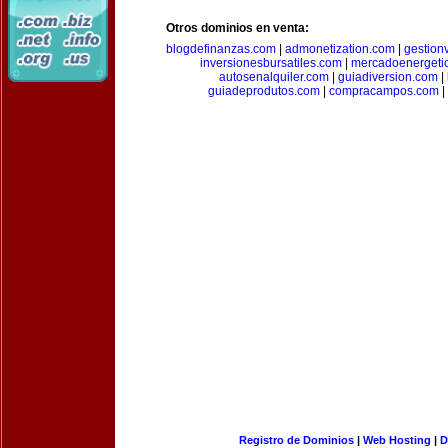
Otros dominios en venta:
blogdefinanzas.com
|
admonetization.com
|
gestion
inversionesbursatiles.com
|
mercadoenergeti
autosenalquiler.com
|
guiadiversion.com
|
guiadeprodutos.com
|
compracampos.com
|
Registro de Dominios
|
Web Hosting
|
D