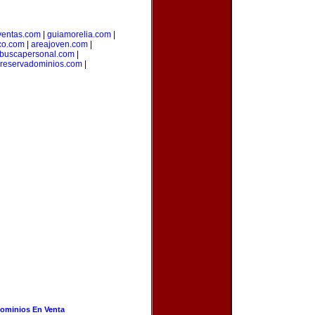
ventas.com
|
guiamorelia.com
|
co.com
|
areajoven.com
|
buscapersonal.com
|
reservadominios.com
|
ominios En Venta