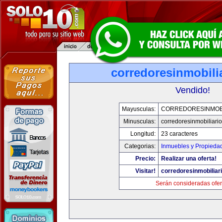
corredoresinmobili
Vendido!
Mayusculas:
CORREDORESINMOBI
Minusculas:
corredoresinmobiliari
Longitud:
23 caracteres
Categorias:
Inmuebles y Propieda
Precio:
Realizar una oferta!
Visitar!
corredoresinmobiliar
Serán consideradas ofer