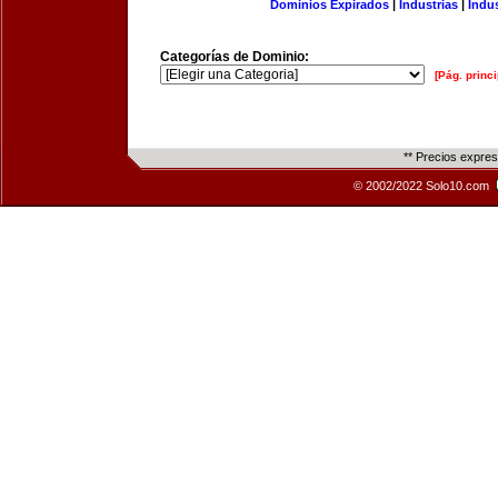
Dominios Expirados
|
Industrias
|
Indu
Categorías de Dominio:
[Pág. princi
** Precios expre
© 2002/2022 Solo10.com