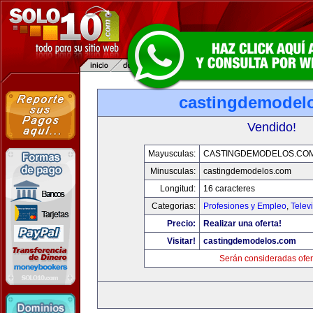
castingdemodel
Vendido!
Mayusculas:
CASTINGDEMODELOS.CO
Minusculas:
castingdemodelos.com
Longitud:
16 caracteres
Categorias:
Profesiones y Empleo
,
Telev
Precio:
Realizar una oferta!
Visitar!
castingdemodelos.com
Serán consideradas ofer