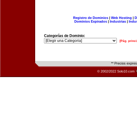
Registro de Dominios
|
Web Hosting
|
D
Dominios Expirados
|
Industrias
|
Indu
Categorías de Dominio:
[Pág. princi
** Precios expre
© 2002/2022 Solo10.com