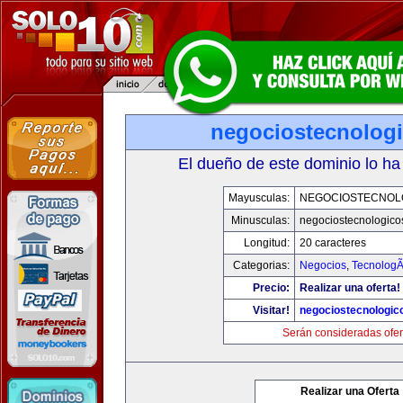
negociostecnolog
El dueño de este dominio lo ha
Mayusculas:
NEGOCIOSTECNOL
Minusculas:
negociostecnologico
Longitud:
20 caracteres
Categorias:
Negocios
,
TecnologÃ
Precio:
Realizar una oferta!
Visitar!
negociostecnologic
Serán consideradas ofer
Realizar una Oferta