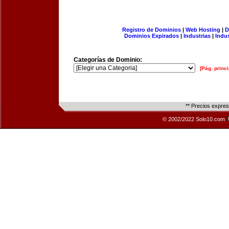
Registro de Dominios
|
Web Hosting
|
D
Dominios Expirados
|
Industrias
|
Indu
Categorías de Dominio:
[Pág. princi
** Precios expre
© 2002/2022 Solo10.com