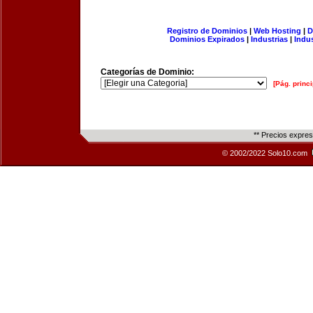
Registro de Dominios
|
Web Hosting
|
D
Dominios Expirados
|
Industrias
|
Indu
Categorías de Dominio:
[Pág. princi
** Precios expre
© 2002/2022 Solo10.com