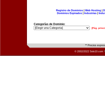
Registro de Dominios
|
Web Hosting
|
D
Dominios Expirados
|
Industrias
|
Indu
Categorías de Dominio:
[Pág. princi
** Precios expre
© 2002/2022 Solo10.com