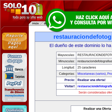
restauraciondefotog
El dueño de este dominio lo ha
Mayusculas:
RESTAURACIONDEFOT
Minusculas:
restauraciondefotografia
Longitud:
25 caracteres
Categorias:
Miscelaneas (varios)
,
Pro
Precio:
Realizar una oferta!
Visitar!
restauraciondefotograf
Serán consideradas ofer
Realizar una Oferta