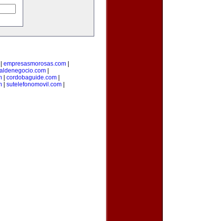
|
empresasmorosas.com
|
taldenegocio.com
|
m
|
cordobaguide.com
|
m
|
sutelefonomovil.com
|