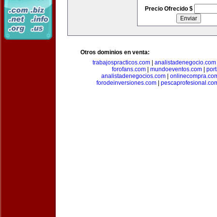
Precio Ofrecido $
Otros dominios en venta:
trabajospracticos.com
|
analistadenegocio.com
forofans.com
|
mundoeventos.com
|
por
analistadenegocios.com
|
onlinecompra.co
forodeinversiones.com
|
pescaprofesional.co