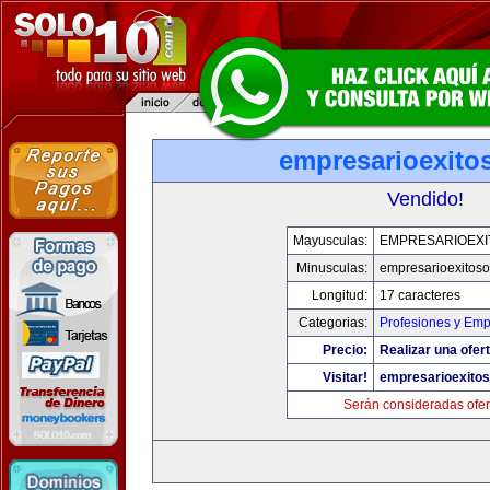
empresarioexito
Vendido!
Mayusculas:
EMPRESARIOEXI
Minusculas:
empresarioexitos
Longitud:
17 caracteres
Categorias:
Profesiones y Em
Precio:
Realizar una ofert
Visitar!
empresarioexito
Serán consideradas ofer