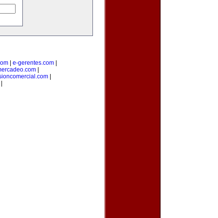
com
|
e-gerentes.com
|
mercadeo.com
|
sioncomercial.com
|
|