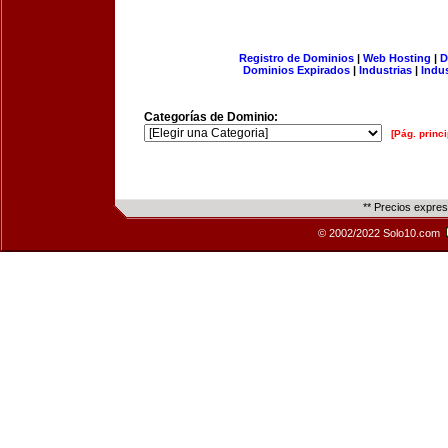
Registro de Dominios
|
Web Hosting
|
D
Dominios Expirados
|
Industrias
|
Indu
Categorías de Dominio:
[Pág. princi
** Precios expre
© 2002/2022 Solo10.com