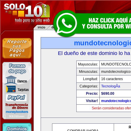
mundotecnologi
El dueño de este dominio lo ha
Mayusculas:
MUNDOTECNOLO
Minusculas:
mundotecnologico
Longitud:
16 caracteres
Categorias:
TecnologÃ­a
Precio:
$690.00
Visitar!
mundotecnologic
Serán consideradas ofer
R