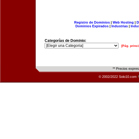
Registro de Dominios
|
Web Hosting
|
D
Dominios Expirados
|
Industrias
|
Indu
Categorías de Dominio:
[Pág. princi
** Precios expre
© 2002/2022 Solo10.com