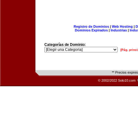
Registro de Dominios
|
Web Hosting
|
D
Dominios Expirados
|
Industrias
|
Indu
Categorías de Dominio:
[Pág. princi
** Precios expre
© 2002/2022 Solo10.com