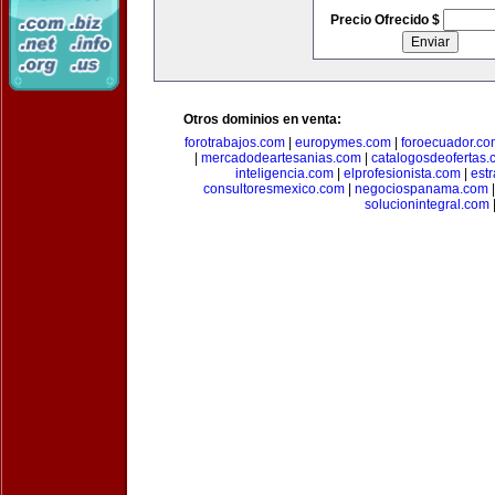
Precio Ofrecido $
Otros dominios en venta:
forotrabajos.com
|
europymes.com
|
foroecuador.co
|
mercadodeartesanias.com
|
catalogosdeofertas
inteligencia.com
|
elprofesionista.com
|
est
consultoresmexico.com
|
negociospanama.com
solucionintegral.com