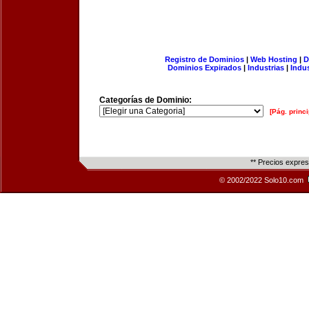
Registro de Dominios
|
Web Hosting
|
D
Dominios Expirados
|
Industrias
|
Indu
Categorías de Dominio:
[Pág. princi
** Precios expre
© 2002/2022 Solo10.com