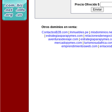
Precio Ofrecido $
Otros dominios en venta:
ContactosB2B.com
|
Inmuebles.pe
|
misdominios.ne
|
estrategiasparapymes.com
|
relacionesdenegoc
aventurasdeviaje.com
|
estrategiaparapymes.
mercadopymes.com
|
turismosudafrica.co
emprendimientosweb.com
|
enlaces