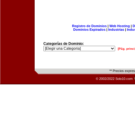
Registro de Dominios
|
Web Hosting
|
D
Dominios Expirados
|
Industrias
|
Indu
Categorías de Dominio:
[Pág. princi
** Precios expre
© 2002/2022 Solo10.com